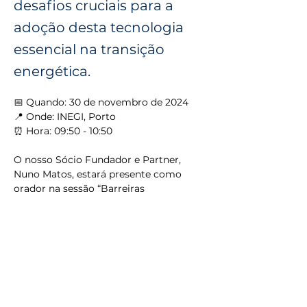
desafios cruciais para a
adoção desta tecnologia
essencial na transição
energética.
📅 Quando: 30 de novembro de 2024
📍 Onde: INEGI, Porto
⏰ Hora: 09:50 - 10:50
O nosso Sócio Fundador e Partner, 
Nuno Matos, estará presente como 
orador na sessão “Barreiras 
Regulatórias: Enquadramento 
Regulatório e Legislativo, Acesso à 
Água e Acesso às Redes”, partilhando a 
visão e experiência do Grupo MF&A 
neste domínio estratégico.
👉 Junte-se a nós nesta discussão 
essencial e venha explorar como juntos 